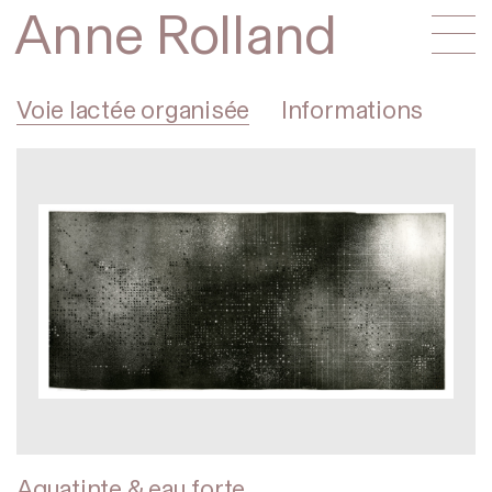
Anne Rolland
Voie lactée organisée
Informations
Aquatinte & eau forte